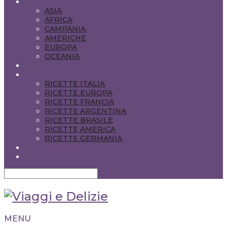
VIAGGI NEL MONDO
ASIA
AFRICA
CAMPANIA
AMERICHE
EUROPA
OCEANIA
CONSIGLI PRATICI
CIBO & VINO
RICETTE ITALIA
RICETTE EUROPA
RICETTE FRANCIA
RICETTE ARGENTINA
RICETTE BRASILE
RICETTE AMERICA
RICETTE GERMANIA
ENGLISH POSTS
CONTATTI
MENU