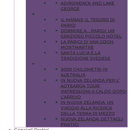
ADIRONDACK AND LAKE
GEORGE
EUROPA
IL MARAIS, IL TESORO DI
PARIGI
DORMIRE A… PARIGI: UN
GRAZIOSO PICCOLO HOTEL
LA PARIGI DI VAN GOGH:
MONTMARTRE
SANTA LUCIA E LA
TRADIZIONE SVEDESE
OCEANIA
3000 CHILOMETRI IN
AUSTRALIA
IN NUOVA ZELANDA PER L’
AOTEAROA TOUR:
IMPRESSIONI A CALDO DOPO
L’ARRIVO
IN NUOVA ZELANDA: UN
VIAGGIO ALLA RICERCA
DELLA TERRA DI MEZZO
NUOVA ZELANDA: DETTAGLI
PRATICI