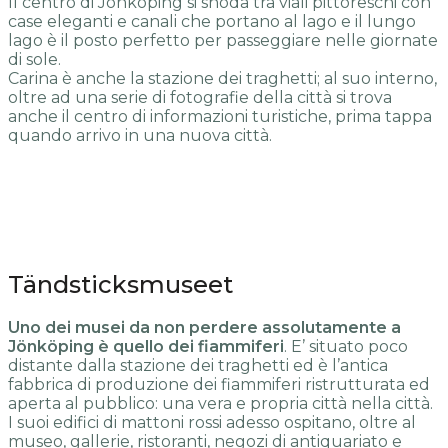
Il centro di Jönköping si snoda tra viali pittoreschi con
case eleganti e canali che portano al lago e il lungo
lago è il posto perfetto per passeggiare nelle giornate
di sole.
Carina è anche la stazione dei traghetti; al suo interno,
oltre ad una serie di fotografie della città si trova
anche il centro di informazioni turistiche, prima tappa
quando arrivo in una nuova città.
Tändsticksmuseet
Uno dei musei da non perdere assolutamente a
Jönköping è quello dei fiammiferi
. E’ situato poco
distante dalla stazione dei traghetti ed è l’antica
fabbrica di produzione dei fiammiferi ristrutturata ed
aperta al pubblico: una vera e propria città nella città.
I suoi edifici di mattoni rossi adesso ospitano, oltre al
museo, gallerie, ristoranti, negozi di antiquariato e