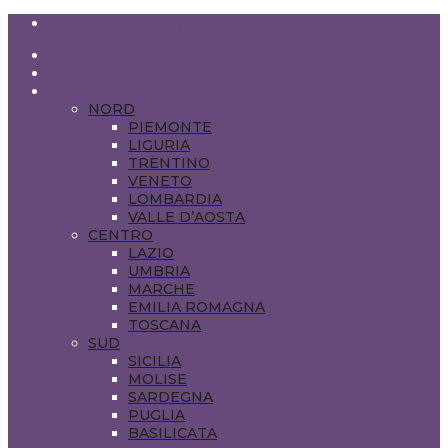
BLOGGERADMIN@VIAGGIEDELIZIE.COM
HOME
ABOUT US
VIAGGI IN ITALIA
NORD
PIEMONTE
LIGURIA
TRENTINO
VENETO
LOMBARDIA
VALLE D’AOSTA
CENTRO
LAZIO
UMBRIA
MARCHE
EMILIA ROMAGNA
TOSCANA
SUD
SICILIA
MOLISE
SARDEGNA
PUGLIA
BASILICATA