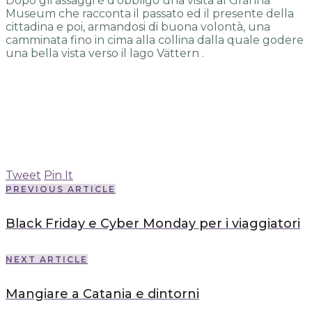
Dopo gli assaggi è d’obbligo una visita al Gränna
Museum che racconta il passato ed il presente della
cittadina e poi, armandosi di buona volontà, una
camminata fino in cima alla collina dalla quale godere
una bella vista verso il lago Vättern .
Tweet
Pin It
PREVIOUS ARTICLE
Black Friday e Cyber Monday per i viaggiatori
NEXT ARTICLE
Mangiare a Catania e dintorni