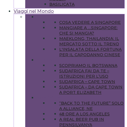
BASILICATA
Viaggi nel Mondo
ASIA
COSA VEDERE A SINGAPORE
MANGIARE A …SINGAPORE:
CHE SI MANGIA?
MAEKLONG, THAILANDIA: IL
MERCATO SOTTO IL TRENO
L'INSALATA DELLA FORTUNA
PER IL CAPODANNO CINESE
AFRICA
SCOPRIAMO IL BOTSWANA
SUDAFRICA FAI DA TE –
ISTRUZIONI PER L’USO
SUDAFRICA – CAPE TOWN
SUDAFRICA – DA CAPE TOWN
A PORT ELIZABETH
AMERICHE
“BACK TO THE FUTURE” SOLO
A ALLIANCE, NE
48 ORE A LOS ANGELES
A REAL BEER PUB IN
PENNSILVANYA