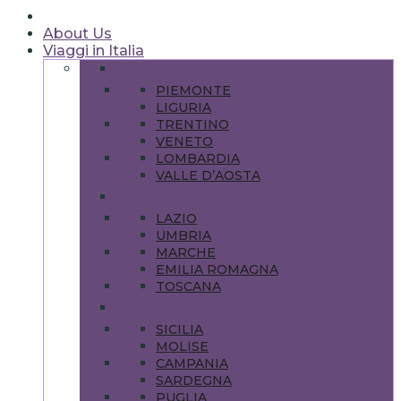
About Us
Viaggi in Italia
NORD
PIEMONTE
LIGURIA
TRENTINO
VENETO
LOMBARDIA
VALLE D’AOSTA
CENTRO
LAZIO
UMBRIA
MARCHE
EMILIA ROMAGNA
TOSCANA
SUD
SICILIA
MOLISE
CAMPANIA
SARDEGNA
PUGLIA