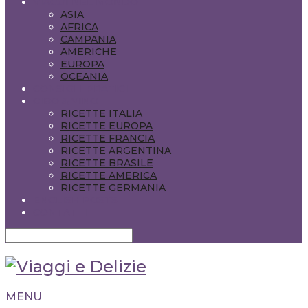
VIAGGI NEL MONDO
ASIA
AFRICA
CAMPANIA
AMERICHE
EUROPA
OCEANIA
CONSIGLI PRATICI
CIBO & VINO
RICETTE ITALIA
RICETTE EUROPA
RICETTE FRANCIA
RICETTE ARGENTINA
RICETTE BRASILE
RICETTE AMERICA
RICETTE GERMANIA
ENGLISH POSTS
CONTATTI
MENU