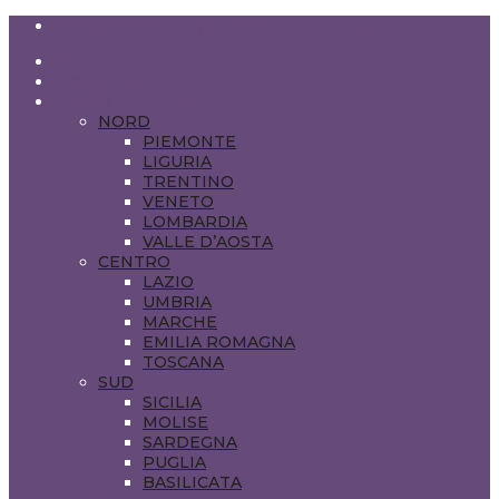
BLOGGERADMIN@VIAGGIEDELIZIE.COM
HOME
ABOUT US
VIAGGI IN ITALIA
NORD
PIEMONTE
LIGURIA
TRENTINO
VENETO
LOMBARDIA
VALLE D’AOSTA
CENTRO
LAZIO
UMBRIA
MARCHE
EMILIA ROMAGNA
TOSCANA
SUD
SICILIA
MOLISE
SARDEGNA
PUGLIA
BASILICATA