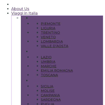
About Us
Viaggi in Italia
NORD
PIEMONTE
LIGURIA
TRENTINO
VENETO
LOMBARDIA
VALLE D’AOSTA
CENTRO
LAZIO
UMBRIA
MARCHE
EMILIA ROMAGNA
TOSCANA
SUD
SICILIA
MOLISE
CAMPANIA
SARDEGNA
PUGLIA