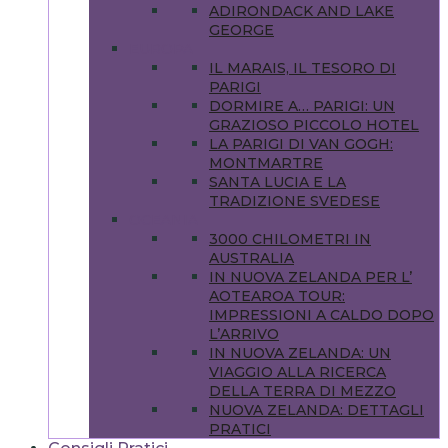
ADIRONDACK AND LAKE
GEORGE
EUROPA
IL MARAIS, IL TESORO DI
PARIGI
DORMIRE A… PARIGI: UN
GRAZIOSO PICCOLO HOTEL
LA PARIGI DI VAN GOGH:
MONTMARTRE
SANTA LUCIA E LA
TRADIZIONE SVEDESE
OCEANIA
3000 CHILOMETRI IN
AUSTRALIA
IN NUOVA ZELANDA PER L’
AOTEAROA TOUR:
IMPRESSIONI A CALDO DOPO
L’ARRIVO
IN NUOVA ZELANDA: UN
VIAGGIO ALLA RICERCA
DELLA TERRA DI MEZZO
NUOVA ZELANDA: DETTAGLI
PRATICI