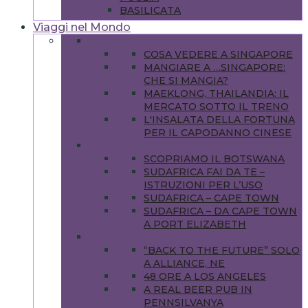
BASILICATA
Viaggi nel Mondo
ASIA
COSA VEDERE A SINGAPORE
MANGIARE A …SINGAPORE:
CHE SI MANGIA?
MAEKLONG, THAILANDIA: IL
MERCATO SOTTO IL TRENO
L'INSALATA DELLA FORTUNA
PER IL CAPODANNO CINESE
AFRICA
SCOPRIAMO IL BOTSWANA
SUDAFRICA FAI DA TE –
ISTRUZIONI PER L’USO
SUDAFRICA – CAPE TOWN
SUDAFRICA – DA CAPE TOWN
A PORT ELIZABETH
AMERICHE
“BACK TO THE FUTURE” SOLO
A ALLIANCE, NE
48 ORE A LOS ANGELES
A REAL BEER PUB IN
PENNSILVANYA