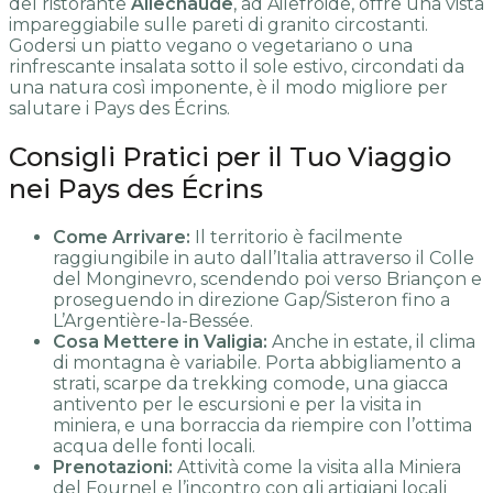
del ristorante
Ailechaude
, ad Ailefroide, offre una vista
impareggiabile sulle pareti di granito circostanti.
Godersi un piatto vegano o vegetariano o una
rinfrescante insalata sotto il sole estivo, circondati da
una natura così imponente, è il modo migliore per
salutare i Pays des Écrins.
Consigli Pratici per il Tuo Viaggio
nei Pays des Écrins
Come Arrivare:
Il territorio è facilmente
raggiungibile in auto dall’Italia attraverso il Colle
del Monginevro, scendendo poi verso Briançon e
proseguendo in direzione Gap/Sisteron fino a
L’Argentière-la-Bessée.
Cosa Mettere in Valigia:
Anche in estate, il clima
di montagna è variabile. Porta abbigliamento a
strati, scarpe da trekking comode, una giacca
antivento per le escursioni e per la visita in
miniera, e una borraccia da riempire con l’ottima
acqua delle fonti locali.
Prenotazioni:
Attività come la visita alla Miniera
del Fournel e l’incontro con gli artigiani locali