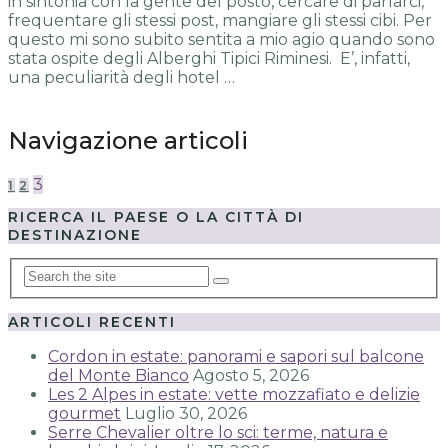
in sintonia con la gente del posto, cercare di parlarci,
frequentare gli stessi post, mangiare gli stessi cibi. Per
questo mi sono subito sentita a mio agio quando sono
stata ospite degli Alberghi Tipici Riminesi. E’, infatti,
una peculiarità degli hotel …
Navigazione articoli
3
1
2
RICERCA IL PAESE O LA CITTÀ DI
DESTINAZIONE
ARTICOLI RECENTI
Cordon in estate: panorami e sapori sul balcone
del Monte Bianco
Agosto 5, 2026
Les 2 Alpes in estate: vette mozzafiato e delizie
gourmet
Luglio 30, 2026
Serre Chevalier oltre lo sci: terme, natura e