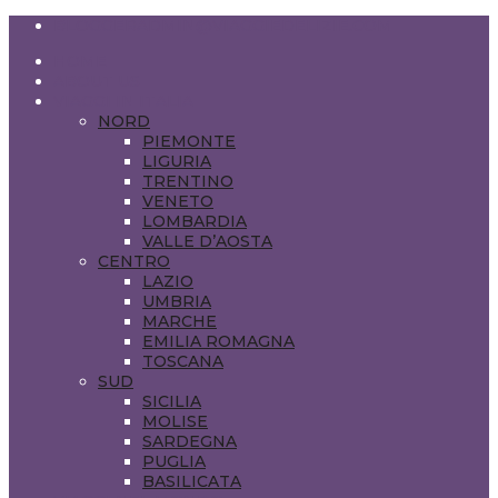
BLOGGERADMIN@VIAGGIEDELIZIE.COM
HOME
ABOUT US
VIAGGI IN ITALIA
NORD
PIEMONTE
LIGURIA
TRENTINO
VENETO
LOMBARDIA
VALLE D’AOSTA
CENTRO
LAZIO
UMBRIA
MARCHE
EMILIA ROMAGNA
TOSCANA
SUD
SICILIA
MOLISE
SARDEGNA
PUGLIA
BASILICATA