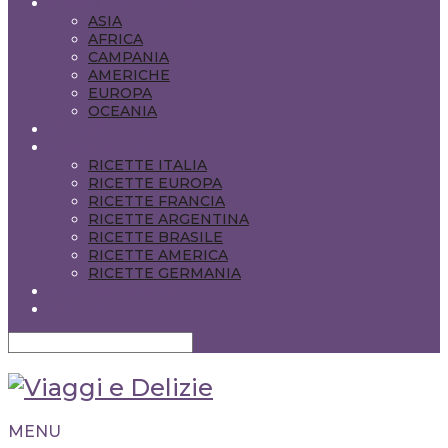
VIAGGI NEL MONDO
ASIA
AFRICA
CAMPANIA
AMERICHE
EUROPA
OCEANIA
CONSIGLI PRATICI
CIBO & VINO
RICETTE ITALIA
RICETTE EUROPA
RICETTE FRANCIA
RICETTE ARGENTINA
RICETTE BRASILE
RICETTE AMERICA
RICETTE GERMANIA
ENGLISH POSTS
CONTATTI
MENU