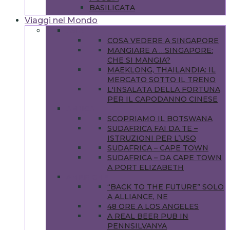
BASILICATA
Viaggi nel Mondo
ASIA
COSA VEDERE A SINGAPORE
MANGIARE A …SINGAPORE:
CHE SI MANGIA?
MAEKLONG, THAILANDIA: IL
MERCATO SOTTO IL TRENO
L'INSALATA DELLA FORTUNA
PER IL CAPODANNO CINESE
AFRICA
SCOPRIAMO IL BOTSWANA
SUDAFRICA FAI DA TE –
ISTRUZIONI PER L’USO
SUDAFRICA – CAPE TOWN
SUDAFRICA – DA CAPE TOWN
A PORT ELIZABETH
AMERICHE
“BACK TO THE FUTURE” SOLO
A ALLIANCE, NE
48 ORE A LOS ANGELES
A REAL BEER PUB IN
PENNSILVANYA