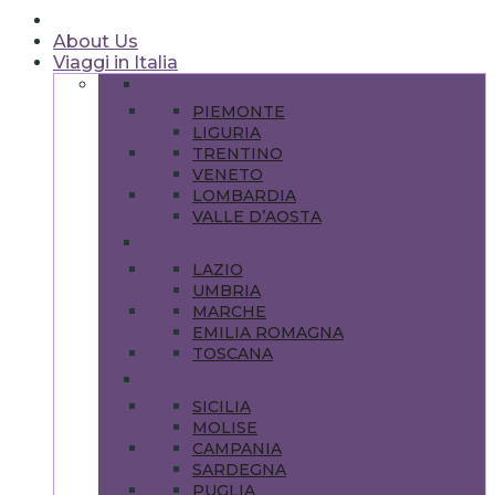
About Us
Viaggi in Italia
NORD
PIEMONTE
LIGURIA
TRENTINO
VENETO
LOMBARDIA
VALLE D’AOSTA
CENTRO
LAZIO
UMBRIA
MARCHE
EMILIA ROMAGNA
TOSCANA
SUD
SICILIA
MOLISE
CAMPANIA
SARDEGNA
PUGLIA