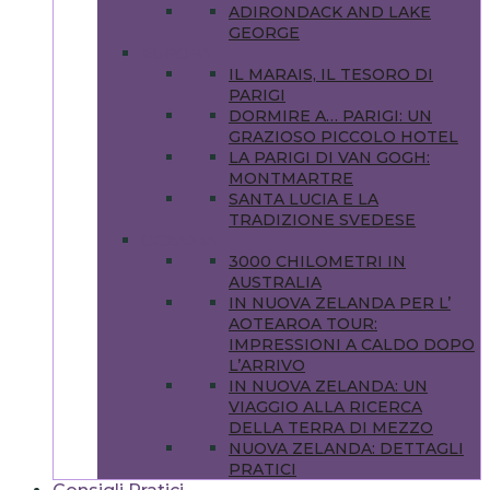
ADIRONDACK AND LAKE
GEORGE
EUROPA
IL MARAIS, IL TESORO DI
PARIGI
DORMIRE A… PARIGI: UN
GRAZIOSO PICCOLO HOTEL
LA PARIGI DI VAN GOGH:
MONTMARTRE
SANTA LUCIA E LA
TRADIZIONE SVEDESE
OCEANIA
3000 CHILOMETRI IN
AUSTRALIA
IN NUOVA ZELANDA PER L’
AOTEAROA TOUR:
IMPRESSIONI A CALDO DOPO
L’ARRIVO
IN NUOVA ZELANDA: UN
VIAGGIO ALLA RICERCA
DELLA TERRA DI MEZZO
NUOVA ZELANDA: DETTAGLI
PRATICI