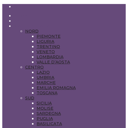
BLOGGERADMIN@VIAGGIEDELIZIE.COM
HOME
ABOUT US
VIAGGI IN ITALIA
NORD
PIEMONTE
LIGURIA
TRENTINO
VENETO
LOMBARDIA
VALLE D’AOSTA
CENTRO
LAZIO
UMBRIA
MARCHE
EMILIA ROMAGNA
TOSCANA
SUD
SICILIA
MOLISE
SARDEGNA
PUGLIA
BASILICATA