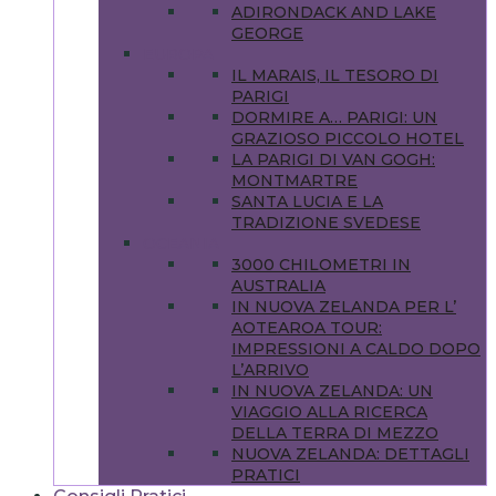
ADIRONDACK AND LAKE
GEORGE
EUROPA
IL MARAIS, IL TESORO DI
PARIGI
DORMIRE A… PARIGI: UN
GRAZIOSO PICCOLO HOTEL
LA PARIGI DI VAN GOGH:
MONTMARTRE
SANTA LUCIA E LA
TRADIZIONE SVEDESE
OCEANIA
3000 CHILOMETRI IN
AUSTRALIA
IN NUOVA ZELANDA PER L’
AOTEAROA TOUR:
IMPRESSIONI A CALDO DOPO
L’ARRIVO
IN NUOVA ZELANDA: UN
VIAGGIO ALLA RICERCA
DELLA TERRA DI MEZZO
NUOVA ZELANDA: DETTAGLI
PRATICI