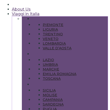
About Us
Viaggi in Italia
NORD
PIEMONTE
LIGURIA
TRENTINO
VENETO
LOMBARDIA
VALLE D’AOSTA
CENTRO
LAZIO
UMBRIA
MARCHE
EMILIA ROMAGNA
TOSCANA
SUD
SICILIA
MOLISE
CAMPANIA
SARDEGNA
PUGLIA