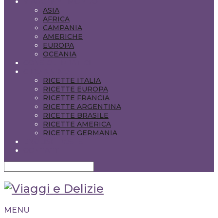
VIAGGI NEL MONDO
ASIA
AFRICA
CAMPANIA
AMERICHE
EUROPA
OCEANIA
CONSIGLI PRATICI
CIBO & VINO
RICETTE ITALIA
RICETTE EUROPA
RICETTE FRANCIA
RICETTE ARGENTINA
RICETTE BRASILE
RICETTE AMERICA
RICETTE GERMANIA
ENGLISH POSTS
CONTATTI
MENU