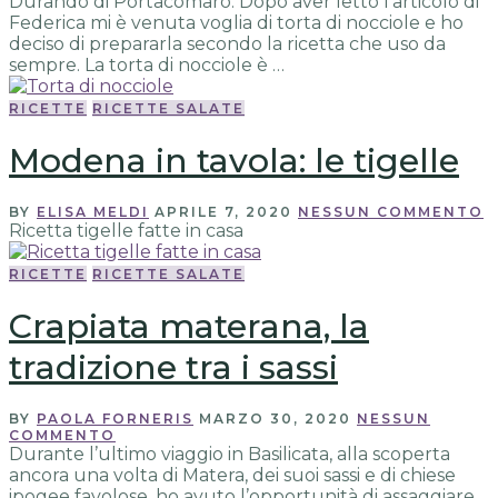
Durando di Portacomaro. Dopo aver letto l’articolo di
Federica mi è venuta voglia di torta di nocciole e ho
deciso di prepararla secondo la ricetta che uso da
sempre. La torta di nocciole è …
RICETTE
RICETTE SALATE
Modena in tavola: le tigelle
BY
ELISA MELDI
APRILE 7, 2020
NESSUN COMMENTO
Ricetta tigelle fatte in casa
RICETTE
RICETTE SALATE
Crapiata materana, la
tradizione tra i sassi
BY
PAOLA FORNERIS
MARZO 30, 2020
NESSUN
COMMENTO
Durante l’ultimo viaggio in Basilicata, alla scoperta
ancora una volta di Matera, dei suoi sassi e di chiese
ipogee favolose, ho avuto l’opportunità di assaggiare