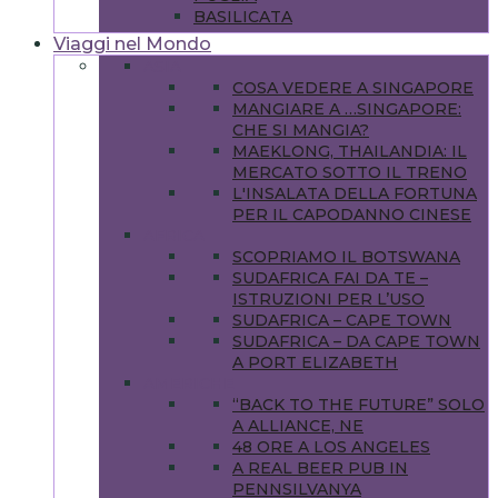
BASILICATA
Viaggi nel Mondo
ASIA
COSA VEDERE A SINGAPORE
MANGIARE A …SINGAPORE:
CHE SI MANGIA?
MAEKLONG, THAILANDIA: IL
MERCATO SOTTO IL TRENO
L'INSALATA DELLA FORTUNA
PER IL CAPODANNO CINESE
AFRICA
SCOPRIAMO IL BOTSWANA
SUDAFRICA FAI DA TE –
ISTRUZIONI PER L’USO
SUDAFRICA – CAPE TOWN
SUDAFRICA – DA CAPE TOWN
A PORT ELIZABETH
AMERICHE
“BACK TO THE FUTURE” SOLO
A ALLIANCE, NE
48 ORE A LOS ANGELES
A REAL BEER PUB IN
PENNSILVANYA