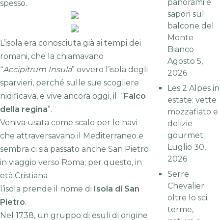
panorami e
spesso.
sapori sul
balcone del
Monte
L’isola era conosciuta già ai tempi dei
Bianco
romani, che la chiamavano
Agosto 5,
“
Accipitrum Insula
” ovvero l’isola degli
2026
sparvieri, perché sulle sue scogliere
Les 2 Alpes in
nidificava, e vive ancora oggi, il “
Falco
estate: vette
della regina
”.
mozzafiato e
Veniva usata come scalo per le navi
delizie
gourmet
che attraversavano il Mediterraneo e
Luglio 30,
sembra ci sia passato anche San Pietro
2026
in viaggio verso Roma; per questo, in
Serre
età Cristiana
Chevalier
l’isola prende il nome di
Isola di San
oltre lo sci:
Pietro
.
terme,
Nel 1738, un gruppo di esuli di origine