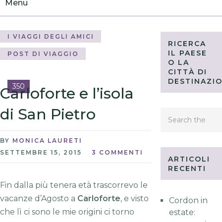
Menu
I VIAGGI DEGLI AMICI
RICERCA
IL PAESE
POST DI VIAGGIO
O LA
CITTÀ DI
DESTINAZI
350
Carloforte e l’isola
di San Pietro
BY
MONICA LAURETI
SETTEMBRE 15, 2015
3 COMMENTI
ARTICOLI
RECENTI
Fin dalla più tenera età trascorrevo le
vacanze d’Agosto a
Carloforte
, e visto
Cordon in
che lì ci sono le mie origini ci torno
estate: