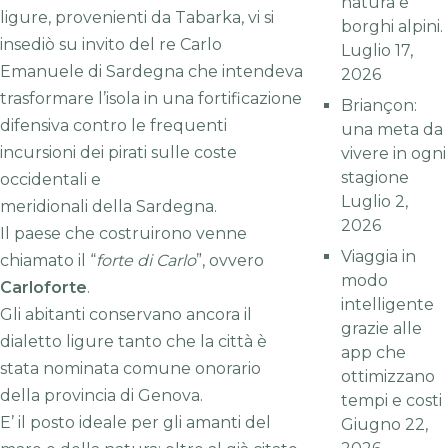
natura e
ligure, provenienti da Tabarka, vi si
borghi alpini.
insediò su invito del re Carlo
Luglio 17,
Emanuele di Sardegna che intendeva
2026
trasformare l’isola in una fortificazione
Briançon:
difensiva contro le frequenti
una meta da
incursioni dei pirati sulle coste
vivere in ogni
stagione
occidentali e
Luglio 2,
meridionali della Sardegna.
2026
Il paese che costruirono venne
Viaggia in
chiamato il “
forte di Carlo
”, ovvero
modo
Carloforte
.
intelligente
Gli abitanti conservano ancora il
grazie alle
dialetto ligure tanto che la città è
app che
stata nominata comune onorario
ottimizzano
della provincia di Genova.
tempi e costi
E’ il posto ideale per gli amanti del
Giugno 22,