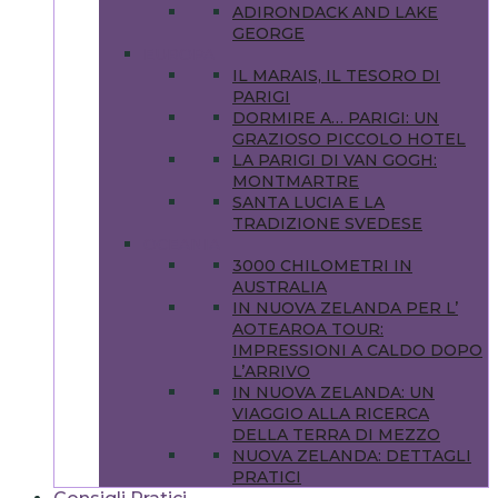
ADIRONDACK AND LAKE
GEORGE
EUROPA
IL MARAIS, IL TESORO DI
PARIGI
DORMIRE A… PARIGI: UN
GRAZIOSO PICCOLO HOTEL
LA PARIGI DI VAN GOGH:
MONTMARTRE
SANTA LUCIA E LA
TRADIZIONE SVEDESE
OCEANIA
3000 CHILOMETRI IN
AUSTRALIA
IN NUOVA ZELANDA PER L’
AOTEAROA TOUR:
IMPRESSIONI A CALDO DOPO
L’ARRIVO
IN NUOVA ZELANDA: UN
VIAGGIO ALLA RICERCA
DELLA TERRA DI MEZZO
NUOVA ZELANDA: DETTAGLI
PRATICI