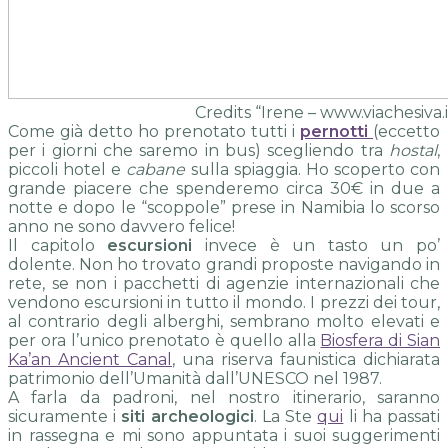
Credits “Irene – www.viachesiva.i
Come già detto ho prenotato tutti i
pernotti
(eccetto
per i giorni che saremo in bus) scegliendo tra
hostal
,
piccoli hotel e
cabane
sulla spiaggia. Ho scoperto con
grande piacere che spenderemo circa 30€ in due a
notte e dopo le “scoppole” prese in Namibia lo scorso
anno ne sono davvero felice!
Il capitolo
escursioni
invece è un tasto un po’
dolente. Non ho trovato grandi proposte navigando in
rete, se non i pacchetti di agenzie internazionali che
vendono escursioni in tutto il mondo. I prezzi dei tour,
al contrario degli alberghi, sembrano molto elevati e
per ora l’unico prenotato è quello alla
Biosfera di Sian
Ka’an Ancient Canal
, una riserva faunistica dichiarata
patrimonio dell’Umanità dall’UNESCO nel 1987.
A farla da padroni, nel nostro itinerario, saranno
sicuramente i
siti archeologici
. La Ste
qui
li ha passati
in rassegna e mi sono appuntata i suoi suggerimenti