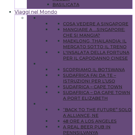
BASILICATA
Viaggi nel Mondo
ASIA
COSA VEDERE A SINGAPORE
MANGIARE A …SINGAPORE:
CHE SI MANGIA?
MAEKLONG, THAILANDIA: IL
MERCATO SOTTO IL TRENO
L'INSALATA DELLA FORTUNA
PER IL CAPODANNO CINESE
AFRICA
SCOPRIAMO IL BOTSWANA
SUDAFRICA FAI DA TE –
ISTRUZIONI PER L’USO
SUDAFRICA – CAPE TOWN
SUDAFRICA – DA CAPE TOWN
A PORT ELIZABETH
AMERICHE
“BACK TO THE FUTURE” SOLO
A ALLIANCE, NE
48 ORE A LOS ANGELES
A REAL BEER PUB IN
PENNSILVANYA