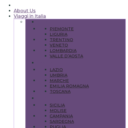
About Us
Viaggi in Italia
NORD
PIEMONTE
LIGURIA
TRENTINO
VENETO
LOMBARDIA
VALLE D’AOSTA
CENTRO
LAZIO
UMBRIA
MARCHE
EMILIA ROMAGNA
TOSCANA
SUD
SICILIA
MOLISE
CAMPANIA
SARDEGNA
PUGLIA