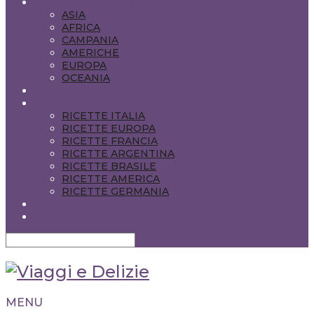
VIAGGI NEL MONDO
ASIA
AFRICA
CAMPANIA
AMERICHE
EUROPA
OCEANIA
CONSIGLI PRATICI
CIBO & VINO
RICETTE ITALIA
RICETTE EUROPA
RICETTE FRANCIA
RICETTE ARGENTINA
RICETTE BRASILE
RICETTE AMERICA
RICETTE GERMANIA
ENGLISH POSTS
CONTATTI
MENU