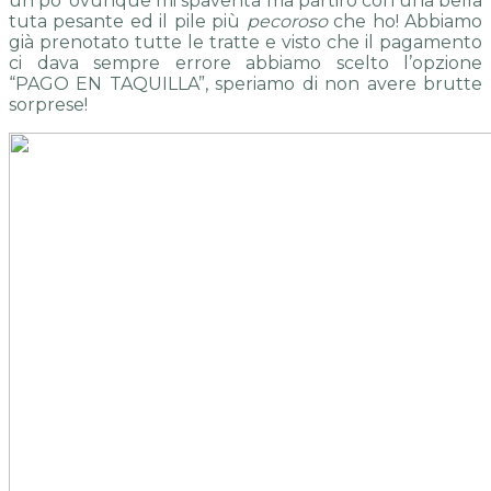
un po’ ovunque mi spaventa ma partirò con una bella
tuta pesante ed il pile più
pecoroso
che ho! Abbiamo
già prenotato tutte le tratte e visto che il pagamento
ci dava sempre errore abbiamo scelto l’opzione
“PAGO EN TAQUILLA”, speriamo di non avere brutte
sorprese!