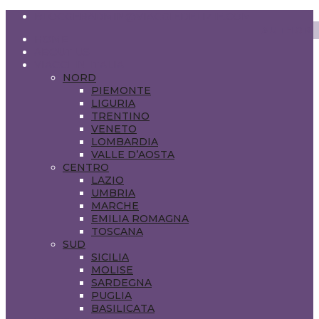
BLOGGERADMIN@VIAGGIEDELIZIE.COM
HOME
ABOUT US
VIAGGI IN ITALIA
NORD
PIEMONTE
LIGURIA
TRENTINO
VENETO
LOMBARDIA
VALLE D’AOSTA
CENTRO
LAZIO
UMBRIA
MARCHE
EMILIA ROMAGNA
TOSCANA
SUD
SICILIA
MOLISE
SARDEGNA
PUGLIA
BASILICATA