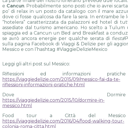
La parte finale del nostro itinerario prevede due locali
e
Cancun
. Probabilmente sono posti che io avrei scar
po’ di relax in un posto da catalogo con il mare azzur
dove ci fosse qualcosa da fare la sera. In entrambe le l
“hotelera” caratterizzata da palazzoni ed hotel di tu
assediate dal turismo americano. Ho scelto a Tulum 
spiaggia ed a Cancun un Bed and Breakfast a conduz
se avrò ancora energie per qualche serata di
fiesta
!
sulla pagina Facebook di Viaggi & Delizie per gli aggi
Messico e con l’hashtag #ViaggieDelizieMexico
Leggi gli altri post sul Messico:
Riflessioni ed informazioni pratiche
https://viaggiedelizie.com/2015/09/messico-fai-da-te-
riflessioni-informazioni-pratiche.html
Dove Dormire
https://viaggiedelizie.com/2015/10/dormire-in-
messico.html
Food tour a Città del Messico
https://viaggiedelizie.com/2016/04/food-walking-tour-
colonia-roma-citta.html