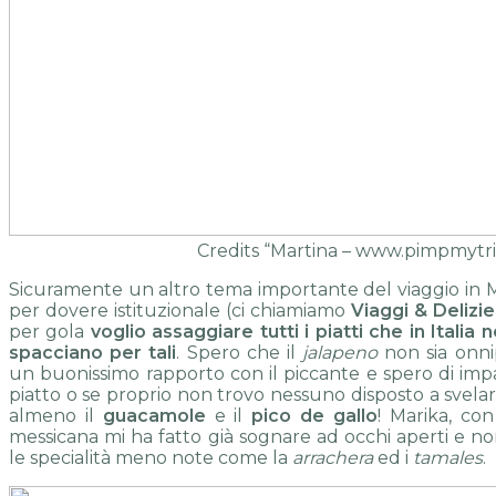
Credits “Martina – www.pimpmytrip
Sicuramente un altro tema importante del viaggio in Me
per dovere istituzionale (ci chiamiamo
Viaggi & Delizie
per gola
voglio assaggiare tutti i piatti che in Italia 
spacciano per tali
. Spero che il
jalapeno
non sia onn
un buonissimo rapporto con il piccante e spero di im
piatto o se proprio non trovo nessuno disposto a svelar
almeno il
guacamole
e il
pico de gallo
! Marika, co
messicana mi ha fatto già sognare ad occhi aperti e non
le specialità meno note come la
arrachera
ed i
tamales
.